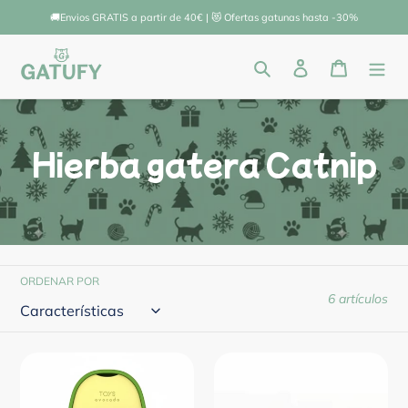
Ir
🚚Envios GRATIS a partir de 40€ | 😻 Ofertas gatunas hasta -30%
directamente
al
Buscar
Ingresar
Carrito
contenido
Hierba gatera Catnip
ORDENAR POR
6 artículos
Catnip
Surtido
Toys
Candy
Avocado
de