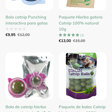
10g
Bola catnip Punching
Paquete Hierba gatera
interactiva para gatos
Catnip 100% natural
10g
Precio
€9,95
Precio
€12,00
(
3
)
de
habitual
Precio
€13,00
Precio
€15,00
venta
de
habitual
venta
Bola
Paquete
de
de
catnip
bolas
hierba
Catnip
gatera
hierba
giratoria
gatera
CatRoll
100%
para
natural
pared
110g
Bola de catnip hierba
Paquete de bolas Catnip