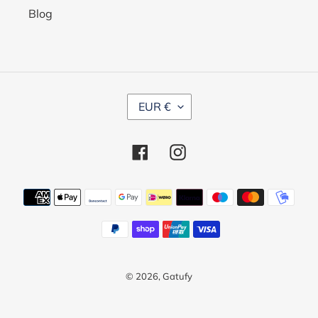
Blog
M
EUR €
O
N
Facebook
Instagram
E
D
Métodos
A
de
pago
© 2026,
Gatufy