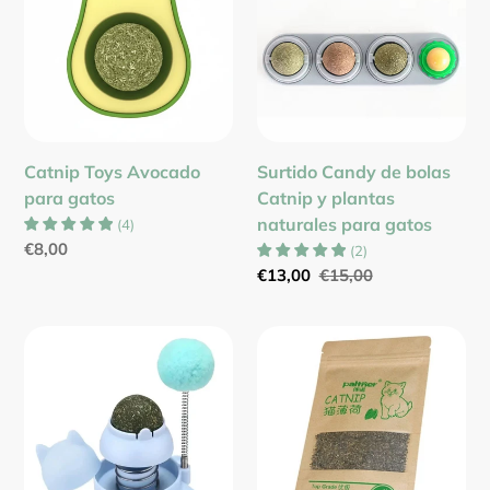
para
bolas
gatos
Catnip
y
plantas
naturales
para
Catnip Toys Avocado
Surtido Candy de bolas
gatos
para gatos
Catnip y plantas
naturales para gatos
(
4
)
Precio
€8,00
(
2
)
habitual
Precio
€13,00
Precio
€15,00
de
habitual
venta
Bola
Paquete
catnip
Hierba
Punching
gatera
interactiva
Catnip
para
100%
gatos
natural