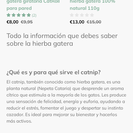
gatera giratoria CatRoll
hierba gatera 100%
para pared
natural 110g
(
2
)
Precio
€8,00
Precio
€9,95
Precio
€13,00
Precio
€15,00
de
habitual
de
habitual
Todo la información que debes saber
venta
venta
sobre la hierba gatera
¿Qué es y para qué sirve el catnip?
El catnip, también conocido como hierba gatera, es una
planta natural (Nepeta Cataria) que desprende un aroma
cítrico que estimula a la mayoría de los gatos. Les produce
una sensación de felicidad, energía y euforia, ayudando a
reducir el estrés, fomentar el juego y despertar su instinto
cazador. Es ideal para mejorar su bienestar y hacerlos
más activos.