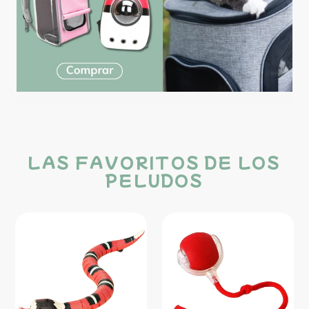
LAS FAVORITOS DE LOS
PELUDOS
Juguete
Jugete
serpiente
pelota
Shake
inteligente
para
ChaseBall
gatos
para
gatos