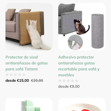
Protector
Adhesivo
de
protector
sisal
antiarañazos
antiarañazos
gatos
de
recortable
gatos
para
para
sofá
sofá
y
Tatami
muebles
Protector de sisal
Adhesivo protector
antiarañazos de gatos
antiarañazos gatos
para sofá Tatami
recortable para sofá y
muebles
Precio
desde
€15,00
Precio
€20,00
de
habitual
Precio
desde
€9,00
venta
habitual
Cepillo
Comedero
limpiador
cuenco