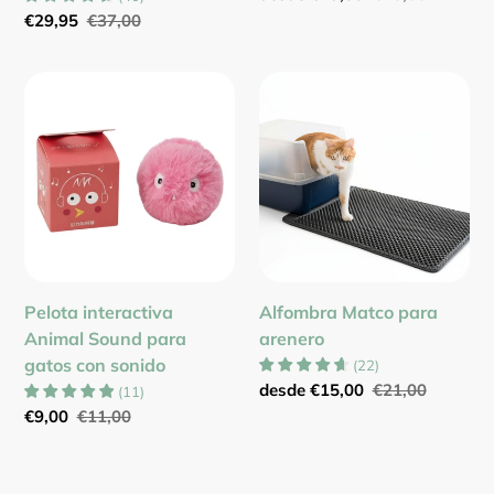
de
habitual
Precio
€29,95
Precio
€37,00
venta
de
habitual
venta
Pelota
Alfombra
interactiva
Matco
Animal
para
Sound
arenero
para
gatos
con
sonido
Pelota interactiva
Alfombra Matco para
Animal Sound para
arenero
gatos con sonido
(
22
)
Precio
desde
€15,00
Precio
€21,00
(
11
)
de
habitual
Precio
€9,00
Precio
€11,00
venta
de
habitual
venta