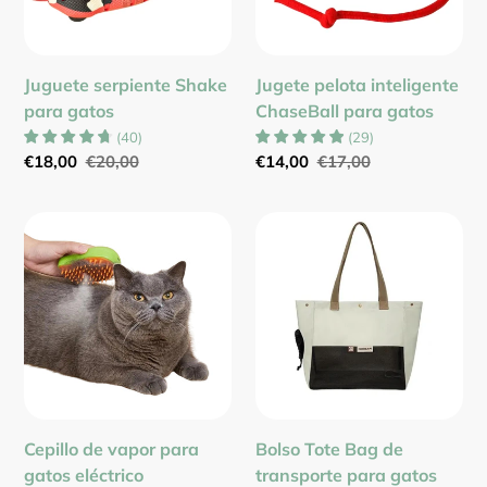
Juguete serpiente Shake
Jugete pelota inteligente
para gatos
ChaseBall para gatos
(
40
)
(
29
)
Precio
€18,00
Precio
€20,00
Precio
€14,00
Precio
€17,00
de
habitual
de
habitual
venta
venta
Cepillo
Bolso
de
Tote
vapor
Bag
para
de
gatos
transporte
eléctrico
para
pulverizador
gatos
Relax
3
Cepillo de vapor para
Bolso Tote Bag de
usos
gatos eléctrico
transporte para gatos
en