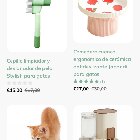
y
ergonómico
deslanador
de
de
cerámica
pelo
antideslizante
Stylish
Japandi
para
para
gatos
gatos
Comedero cuenco
ergonómico de cerámica
Cepillo limpiador y
antideslizante Japandi
deslanador de pelo
para gatos
Stylish para gatos
(
1
)
Precio
€27,00
Precio
€30,00
Precio
€15,00
Precio
€17,00
de
habitual
de
habitual
venta
venta
Juguete
Dispensador
bola
Automático
interactiva
de
dispensadora
comida
de
y