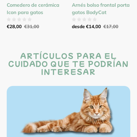
Comedero de cerámica
Arnés bolso frontal porta
Icon para gatos
gatos BodyCat
Precio
€28,00
Precio
€31,00
Precio
desde
€14,00
Precio
€17,00
de
habitual
de
habitual
venta
venta
ARTÍCULOS PARA EL
CUIDADO QUE TE PODRÍAN
INTERESAR