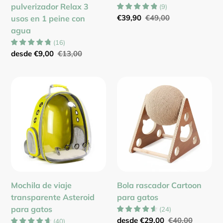
pulverizador Relax 3
(
9
)
1
Precio
€39,90
Precio
€49,00
usos en 1 peine con
peine
de
habitual
agua
con
venta
(
16
)
agua
Precio
desde
€9,00
Precio
€13,00
de
habitual
venta
Mochila
Bola
de
rascador
viaje
Cartoon
transparente
para
Asteroid
gatos
para
gatos
Mochila de viaje
Bola rascador Cartoon
transparente Asteroid
para gatos
para gatos
(
24
)
Precio
desde
€29,00
Precio
€40,00
(
40
)