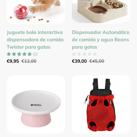
comida
agua
Twister
Beans
para
para
gatos
gatos
Juguete bola interactiva
Dispensador Automático
dispensadora de comida
de comida y agua Beans
Twister para gatos
para gatos
(
2
)
Precio
€9,95
Precio
€12,00
Precio
€39,00
Precio
€45,00
de
habitual
de
habitual
venta
venta
Comedero
Arnés
de
bolso
cerámica
frontal
Icon
porta
para
gatos
gatos
BodyCat