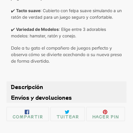
✔️
Tacto suave
: Cubierto con felpa suave simulando a un
ratón de verdad para un juego seguro y confortable.
✔️
Variedad de Modelos
: Elige entre 3 adorables
modelos: hamster, ratón y conejo.
Dale a tu gato el compañero de juegos perfecto y
observa cómo se divierte acechando a su nueva presa
de forma divertida.
Descripción
Envíos y devoluciones
COMPARTIR
TUITEAR
PINE
COMPARTIR
TUITEAR
HACER PIN
EN
EN
EN
FACEBOOK
TWITTER
PINT