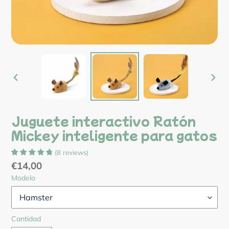
ANTERIOR
SIG
DIAPOSITIVA
DIA
Juguete interactivo Ratón
Mickey inteligente para gatos
(
8
reviews
)
Precio
€14,00
Modelo
habitual
Cantidad