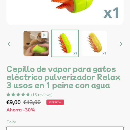
ANTERIOR
SIG
DIAPOSITIVA
DIA
Cepillo de vapor para gatos
eléctrico pulverizador Relax
3 usos en 1 peine con agua
(
16
reviews
)
Precio
€9,00
Precio
€13,00
OFERTA
de
Ahorra -30%
habitual
venta
Color