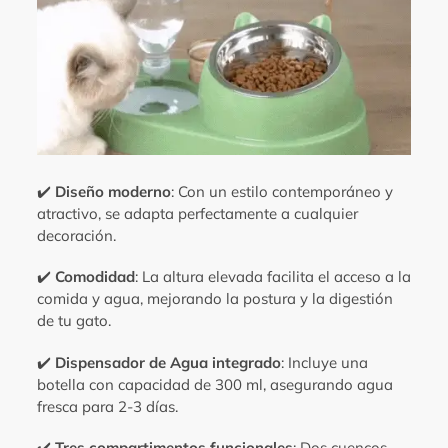
compra
✔️
Diseño moderno
: Con un estilo contemporáneo y
atractivo, se adapta perfectamente a cualquier
decoración.
✔️
Comodidad
: La altura elevada facilita el acceso a la
comida y agua, mejorando la postura y la digestión
de tu gato.
✔️
Dispensador de Agua integrado
: Incluye una
botella con capacidad de 300 ml, asegurando agua
fresca para 2-3 días.
✔️
Tres compartimentos funcionales
: Dos cuencos