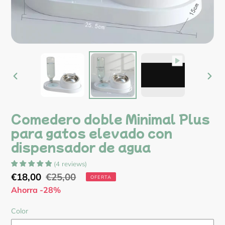
ANTERIOR
SIG
DIAPOSITIVA
DIA
Comedero doble Minimal Plus
para gatos elevado con
dispensador de agua
(
4
reviews
)
Precio
€18,00
Precio
€25,00
OFERTA
de
Ahorra -28%
habitual
venta
Color