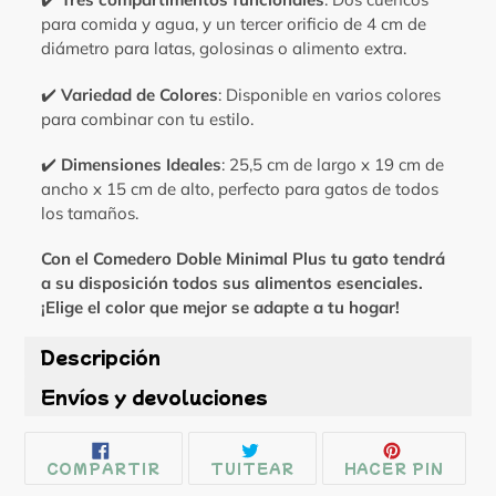
para comida y agua, y un tercer orificio de 4 cm de
diámetro para latas, golosinas o alimento extra.
✔️
Variedad de Colores
: Disponible en varios colores
para combinar con tu estilo.
✔️
Dimensiones Ideales
: 25,5 cm de largo x 19 cm de
ancho x 15 cm de alto, perfecto para gatos de todos
los tamaños.
Con el Comedero Doble Minimal Plus tu gato tendrá
a su disposición todos sus alimentos esenciales.
¡Elige el color que mejor se adapte a tu hogar!
Descripción
Envíos y devoluciones
COMPARTIR
TUITEAR
PINE
COMPARTIR
TUITEAR
HACER PIN
EN
EN
EN
FACEBOOK
TWITTER
PINT