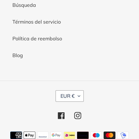
Búsqueda
Términos del servicio
Política de reembolso
Blog
M
EUR €
O
N
Facebook
Instagram
E
D
Métodos
A