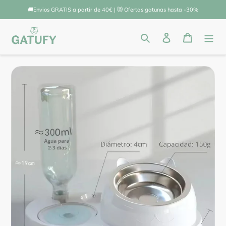
Ir
🚚Envios GRATIS a partir de 40€ | 😻 Ofertas gatunas hasta -30%
directamente
al
Buscar
Ingresar
Carrito
contenido