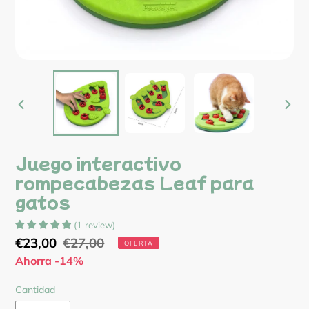
ANTERIOR
SIG
DIAPOSITIVA
DIA
Juego interactivo
rompecabezas Leaf para
gatos
(
1
review
)
Precio
€23,00
Precio
€27,00
OFERTA
de
Ahorra -14%
habitual
venta
Cantidad