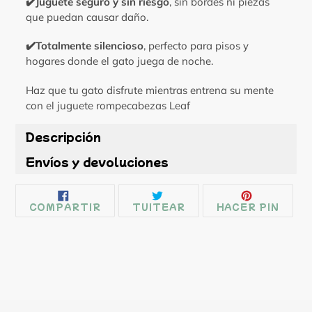
✔️
Juguete seguro y sin riesgo
, sin bordes ni piezas
que puedan causar daño.
✔️
Totalmente silencioso
, perfecto para pisos y
hogares donde el gato juega de noche.
Haz que tu gato disfrute mientras entrena su mente
con el juguete rompecabezas Leaf
Descripción
Envíos y devoluciones
COMPARTIR
TUITEAR
PINE
COMPARTIR
TUITEAR
HACER PIN
EN
EN
EN
FACEBOOK
TWITTER
PINT