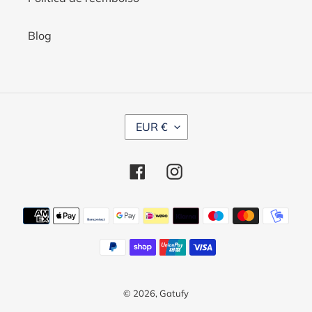
Blog
M
EUR €
O
N
Facebook
Instagram
E
D
Métodos
A
de
pago
© 2026,
Gatufy