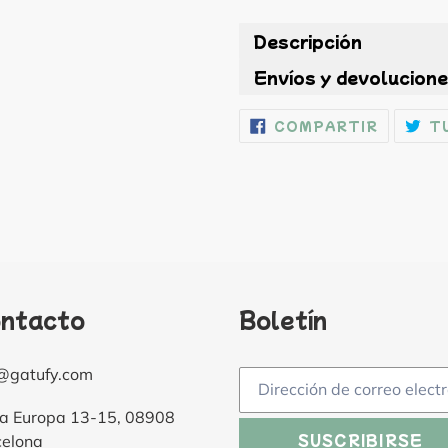
Descripción
Envíos y devolucion
COMPAR
COMPARTIR
T
EN
FACEBO
ntacto
Boletín
o@gatufy.com
a Europa 13-15, 08908
SUSCRIBIRSE
celona