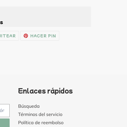
es
TIR
TUITEAR
PINEAR
UITEAR
HACER PIN
EN
EN
OK
TWITTER
PINTEREST
Enlaces rápidos
Búsqueda
Términos del servicio
Política de reembolso