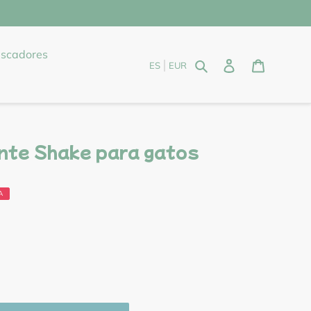
scadores
Buscar
Ingresar
Carrito
ES
EUR
nte Shake para gatos
A