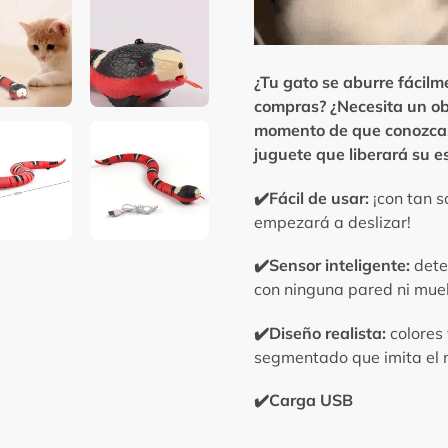
¿Tu gato se aburre fácilm
compras? ¿Necesita un ob
momento de que conozcas 
juguete que liberará su e
✔️Fácil de usar:
¡con tan s
empezará a deslizar!
✔️Sensor inteligente:
dete
con ninguna pared ni mue
✔️Diseño realista:
colores 
segmentado que imita el 
✔️Carga USB