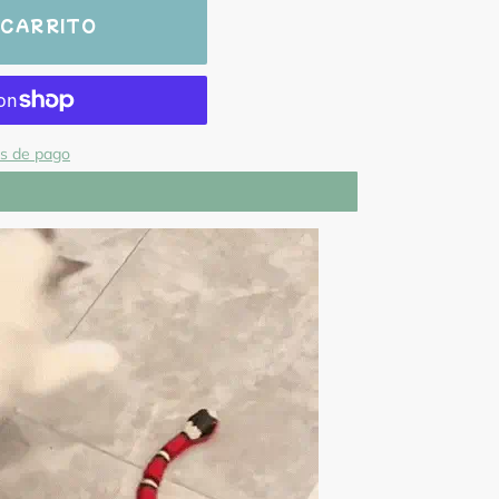
 CARRITO
s de pago