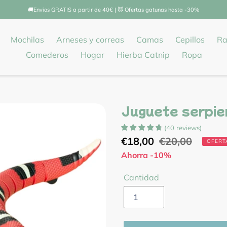
🚚Envios GRATIS a partir de 40€ | 😻 Ofertas gatunas hasta -30%
Mochilas
Arneses y correas
Camas
Cepillos
Ra
Comederos
Hogar
Hierba Catnip
Ropa
Juguete serpie
(
40
reviews
)
Precio
€18,00
Precio
€20,00
OFERT
de
Ahorra -10%
habitual
venta
Cantidad