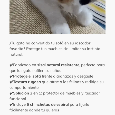
¿Tu gato ha convertido tu sofá en su rascador
favorito? Protege tus muebles sin limitar su instinto
natural.
✔️
Fabricado en
sisal natural resistente
, perfecto para
que los gatos afilen sus uñas
✔️
Protege el sofá
frente a arañazos y desgaste
✔️
Textura rugosa
que atrae a los felinos y redirige su
comportamiento
✔️
Solución 2 en 1:
protector de muebles y rascador
funcional
✔️
Incluye
6 chinchetas de espiral
para fijarlo
fácilmente donde tú quieras