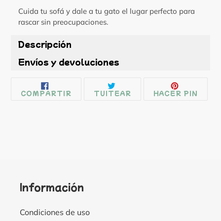
Cuida tu sofá y dale a tu gato el lugar perfecto para
rascar sin preocupaciones.
Descripción
Envíos y devoluciones
COMPARTIR
TUITEAR
PINE
COMPARTIR
TUITEAR
HACER PIN
EN
EN
EN
FACEBOOK
TWITTER
PINT
Información
Condiciones de uso