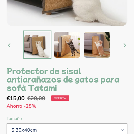
ANTERIOR
SIG
DIAPOSITIVA
DIA
Protector de sisal
antiarañazos de gatos para
sofá Tatami
Precio
€15,00
Precio
€20,00
OFERTA
de
Ahorra -25%
habitual
venta
Tamaño